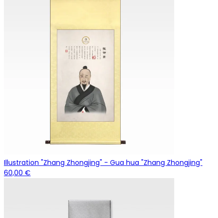
Illustration "Zhang Zhongjing" - Gua hua "Zhang Zhongjing"
60,00 €