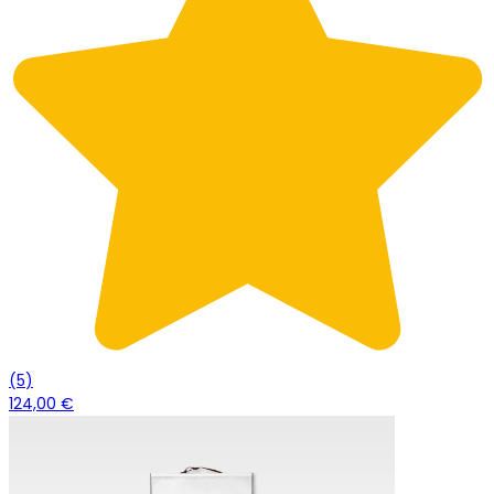
(
5
)
124,00 €