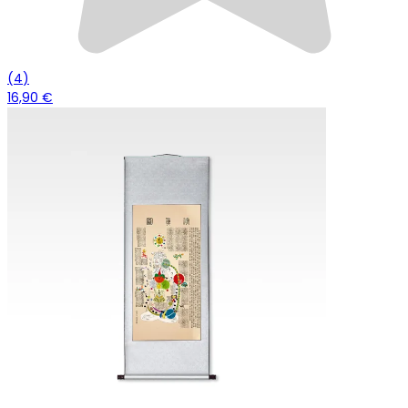
(
4
)
16,90 €