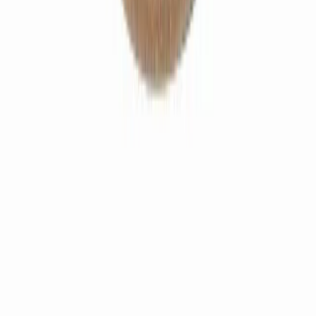
Sécurité de paiement
Certificat SSL : sécurité des transactions et protection des
données personnelles
Expédition sous 48h
Livraison en point relais offerte en France métropolitaine dès
39€ d’achat et en Europe dès 89€
Conseils d’experts
Pharmaciens, praticiens et enseignants à votre écoute pour
des conseils personnalisés