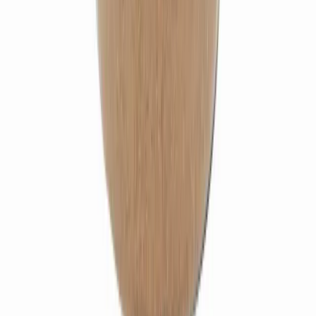
Xiang fu
15,30 €