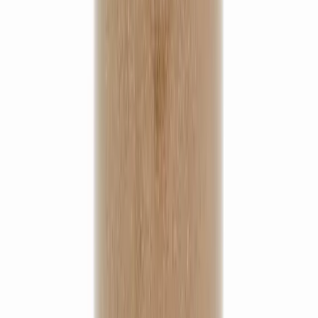
Armoise chinoise - Qing Hao