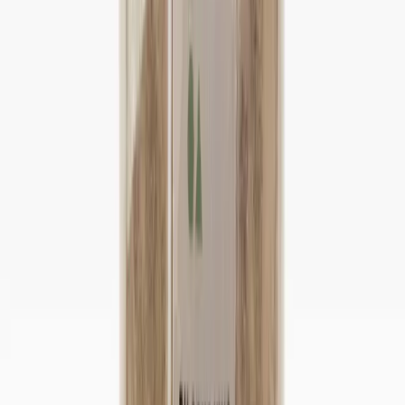
(
5
)
16,60 €