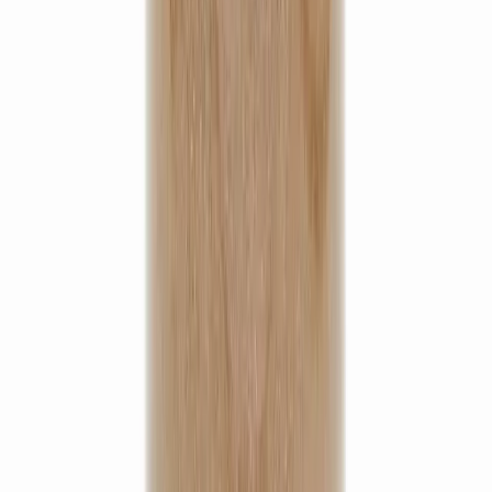
(
5
)
13,90 €