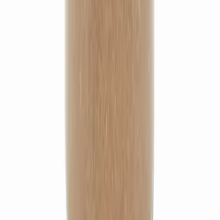
(
5
)
13,90 €
Ye jiao teng
15,10 €