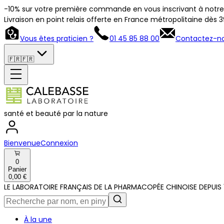
-10% sur votre première commande en vous inscrivant à notre 
Livraison en point relais offerte en France métropolitaine dès 
Vous êtes praticien ?
01 45 85 88 00
Contactez-n
🇫🇷
🇫🇷
santé et beauté par la nature
Bienvenue
Connexion
0
Panier
0,00 €
LE LABORATOIRE FRANÇAIS DE LA PHARMACOPÉE CHINOISE DEPUIS 
À la une