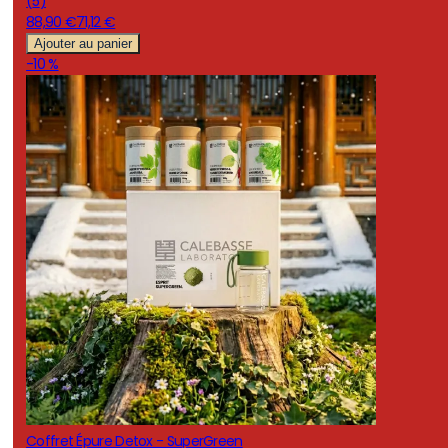
(
5
)
88,90 €
71,12 €
Ajouter au panier
-10 %
Coffret Épure Detox - SuperGreen