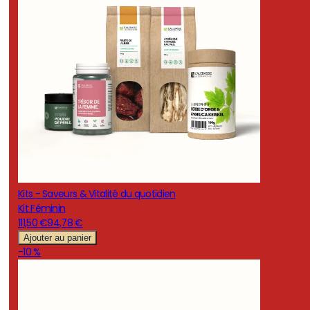
Kits - Saveurs & Vitalité du quotidien
Kit Féminin
111,50 €
94,78 €
Ajouter au panier
-10 %