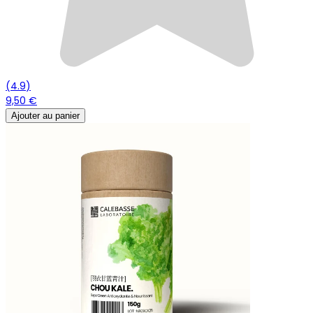
(
4.9
)
9,50 €
Ajouter au panier