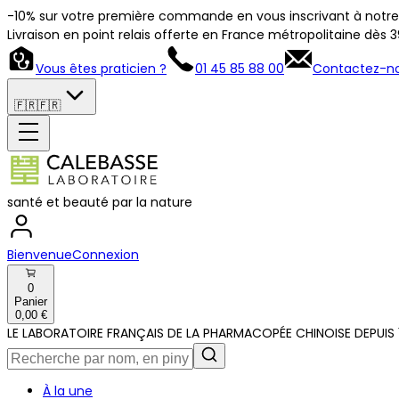
-10% sur votre première commande en vous inscrivant à notre 
Livraison en point relais offerte en France métropolitaine dès 
Vous êtes praticien ?
01 45 85 88 00
Contactez-n
🇫🇷
🇫🇷
santé et beauté par la nature
Bienvenue
Connexion
0
Panier
0,00 €
LE LABORATOIRE FRANÇAIS DE LA PHARMACOPÉE CHINOISE DEPUIS 
À la une