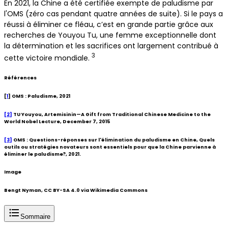
En 2021, la Chine a été certifiée exempte de paludisme par
l'OMS (zéro cas pendant quatre années de suite). Si le pays a
réussi à éliminer ce fléau, c’est en grande partie grâce aux
recherches de Youyou Tu, une femme exceptionnelle dont
la détermination et les sacrifices ont largement contribué à
3
cette victoire mondiale.
Références
[
1
] OMS : Paludisme, 2021
[2]
TU Youyou, Artemisinin—A Gift from Traditional Chinese Medicine to the
World Nobel Lecture, December 7, 2015
[3]
OMS : Questions-réponses sur l'élimination du paludisme en Chine, Quels
outils ou stratégies novateurs sont essentiels pour que la Chine parvienne à
éliminer le paludisme?, 2021.
Image
Bengt Nyman, CC BY-SA 4.0 via Wikimedia Commons
Sommaire