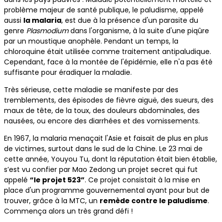
problème majeur de santé publique, le paludisme, appelé
aussi
la malaria
, est due à la présence d'un parasite du
genre
Plasmodium
dans l'organisme, à la suite d'une piqûre
par un moustique anophèle. Pendant un temps, la
chloroquine était utilisée comme traitement antipaludique.
Cependant, face à la montée de l'épidémie, elle n'a pas été
suffisante pour éradiquer la maladie.
Très sérieuse, cette maladie se manifeste par des
tremblements, des épisodes de fièvre aiguë, des sueurs, des
maux de tête, de la toux, des douleurs abdominales, des
nausées, ou encore des diarrhées et des vomissements.
En 1967, la malaria menaçait l'Asie et faisait de plus en plus
de victimes, surtout dans le sud de la Chine. Le 23 mai de
cette année, Youyou Tu, dont la réputation était bien établie,
s’est vu confier par Mao Zedong un projet secret qui fut
appelé
“le projet 523”
. Ce projet consistait à la mise en
place d'un programme gouvernemental ayant pour but de
trouver, grâce à la MTC, un
remède contre le paludisme
.
Commença alors un très grand défi !