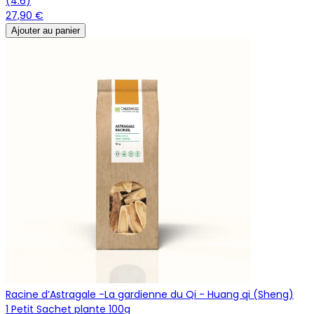
(
4.6
)
27,90 €
Ajouter au panier
Racine d’Astragale -La gardienne du Qi - Huang qi (Sheng)
1 Petit Sachet plante 100g