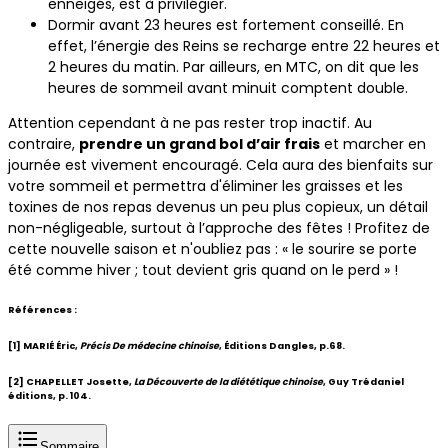
enneigés, est à privilégier.
Dormir avant 23 heures est fortement conseillé. En
effet, l’énergie des Reins se recharge entre 22 heures et
2 heures du matin. Par ailleurs, en MTC, on dit que les
heures de sommeil avant minuit comptent double.
Attention cependant à ne pas rester trop inactif. Au
contraire,
prendre un grand bol d’air frais
et marcher en
journée est vivement encouragé. Cela aura des bienfaits sur
votre sommeil et permettra d'éliminer les graisses et les
toxines de nos repas devenus un peu plus copieux, un détail
non-négligeable, surtout à l’approche des fêtes ! Profitez de
cette nouvelle saison et n'oubliez pas : « le sourire se porte
été comme hiver ; tout devient gris quand on le perd » !
Références :
[1] MARIÉ Éric,
Précis De médecine chinoise
, Éditions Dangles, p.68.
[2] CHAPELLET Josette,
La Découverte de la diététique chinoise
, Guy Trédaniel
éditions, p. 104.
Sommaire