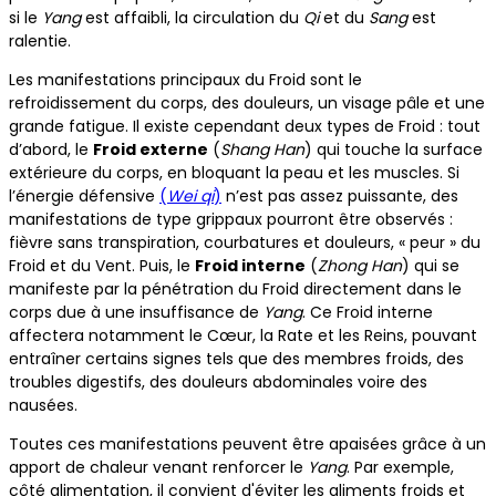
si le
Yang
est affaibli, la circulation du
Qi
et du
Sang
est
ralentie.
Les manifestations principaux du Froid sont le
refroidissement du corps, des douleurs, un visage pâle et une
grande fatigue. Il existe cependant deux types de Froid : tout
d’abord, le
Froid externe
(
Shang Han
) qui touche la surface
extérieure du corps, en bloquant la peau et les muscles. Si
l’énergie défensive
(
Wei qi
)
n’est pas assez puissante, des
manifestations de type grippaux pourront être observés :
fièvre sans transpiration, courbatures et douleurs, « peur » du
Froid et du Vent. Puis, le
Froid interne
(
Zhong Han
) qui se
manifeste par la pénétration du Froid directement dans le
corps due à une insuffisance de
Yang
. Ce Froid interne
affectera notamment le Cœur, la Rate et les Reins, pouvant
entraîner certains signes tels que des membres froids, des
troubles digestifs, des douleurs abdominales voire des
nausées.
Toutes ces manifestations peuvent être apaisées grâce à un
apport de chaleur venant renforcer le
Yang
. Par exemple,
côté alimentation, il convient d'éviter les aliments froids et