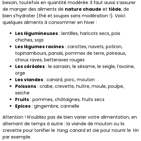
besoin, toutefois en quantité modérée. Il faut aussi s’assurer
de manger des aliments de
nature chaude
et
tiède
, de
bien s’hydrater (thé et soupes sans modération !). Voici
quelques aliments à consommer en hiver :
Les légumineuses
: lentilles, haricots secs, pois
chiches, soja
Les légumes racines
: carottes, navets, potiron,
topinambours, panais, pommes de terre, poireaux,
choux raves, betteraves rouges
Les céréales
: le sarrasin, le sésame, le seigle, l’avoine,
orge
Les viandes
: canard, porc, mouton
Poissons
: crabe, crevette, huître, moule, poulpe,
seiche
Fruits
: pommes, châtaignes, fruits secs
Epices
: gingembre, cannelle
Attention ! N’oubliez pas de bien varier votre alimentation, en
alternant de temps à autre : la viande de mouton ou la
crevette pour tonifier le
Yang
, canard et oie pour nourrir le
Yin
par exemple.