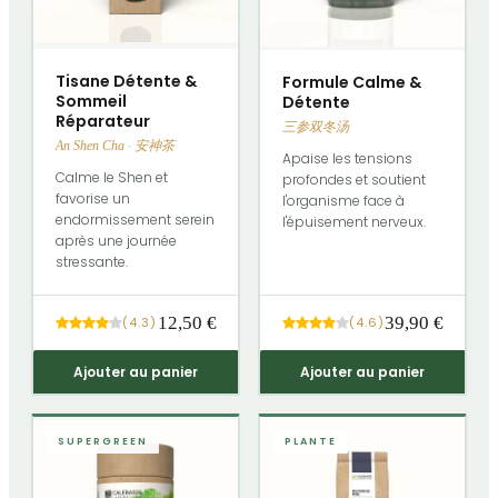
Tisane Détente &
Formule Calme &
Sommeil
Détente
Réparateur
三参双冬汤
An Shen Cha · 安神茶
Apaise les tensions
Calme le Shen et
profondes et soutient
favorise un
l'organisme face à
endormissement serein
l'épuisement nerveux.
après une journée
stressante.
12,50 €
39,90 €
(
4.3
)
(
4.6
)
Ajouter au panier
Ajouter au panier
SUPERGREEN
PLANTE