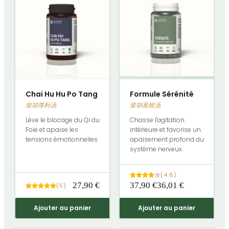
Chai Hu Hu Po Tang
Formule Sérénité
柴胡厚朴汤
柴胡葛根汤
Lève le blocage du Qi du
Chasse l'agitation
Foie et apaise les
intérieure et favorise un
tensions émotionnelles.
apaisement profond du
système nerveux.
(
4.6
)
27,90 €
37,90 €
36,01 €
(
5
)
Ajouter au panier
Ajouter au panier