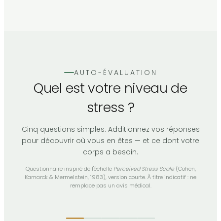
AUTO-ÉVALUATION
Quel est votre niveau de
stress ?
Cinq questions simples. Additionnez vos réponses
pour découvrir où vous en êtes — et ce dont votre
corps a besoin.
Questionnaire inspiré de l'échelle
Perceived Stress Scale
(Cohen,
Kamarck & Mermelstein, 1983), version courte. À titre indicatif : ne
remplace pas un avis médical.