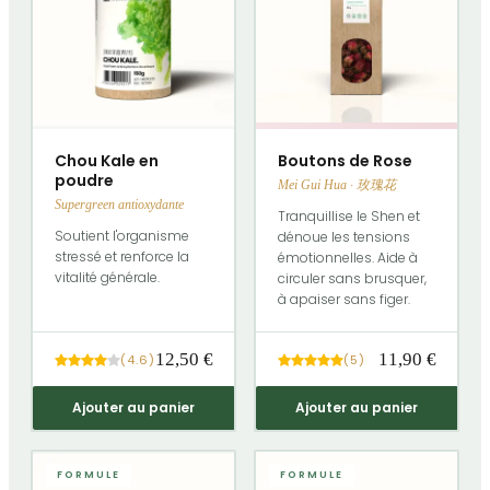
Chou Kale en
Boutons de Rose
poudre
Mei Gui Hua · 玫瑰花
Supergreen antioxydante
Tranquillise le Shen et
Soutient l'organisme
dénoue les tensions
stressé et renforce la
émotionnelles. Aide à
vitalité générale.
circuler sans brusquer,
à apaiser sans figer.
12,50 €
11,90 €
(
4.6
)
(
5
)
Ajouter au panier
Ajouter au panier
FORMULE
FORMULE