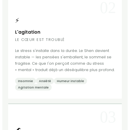
02
⚡
L'agitation
LE CŒUR EST TROUBLÉ
Le stress s'installe dans la durée. Le Shen devient
instable — les pensées s'emballent, le sommeil se
fragilise. Ce que l'on perçoit comme du stress
« mental » traduit déjà un déséquilibre plus profond.
Insomnie
Anxiété
Humeur instable
Agitation mentale
03
🌊