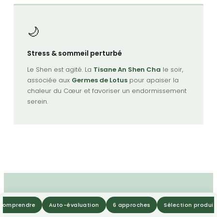
🌙
Stress & sommeil perturbé
Le Shen est agité. La
Tisane An Shen Cha
le soir,
associée aux
Germes de Lotus
pour apaiser la
chaleur du Cœur et favoriser un endormissement
serein.
Comprendre
Auto-évaluation
6 approches
Sélection produit