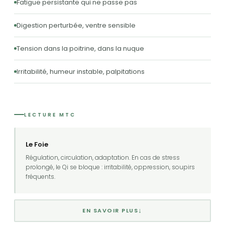
Fatigue persistante qui ne passe pas
Digestion perturbée, ventre sensible
Tension dans la poitrine, dans la nuque
Irritabilité, humeur instable, palpitations
LECTURE MTC
Le Foie
Régulation, circulation, adaptation. En cas de stress
prolongé, le Qi se bloque : irritabilité, oppression, soupirs
fréquents.
↓
EN SAVOIR PLUS