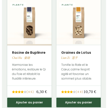
PLANTE
PLANTE
Racine de Buplèvre
Graines de Lotus
Chai Hu · 柴胡
Lian Zi · 莲子
Harmonise les
Tonifie la Rate et le
émotions, restaure le Qi
Cœur, calme l'esprit
du Foie et rétablit la
agité et favorise un
fluidité intérieure.
sommeil plus stable.
6,30 €
10,70 €
(
4.5
)
(
4.9
)
Ajouter au panier
Ajouter au panier