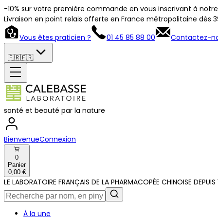
-10% sur votre première commande en vous inscrivant à notre 
Livraison en point relais offerte en France métropolitaine dès 
Vous êtes praticien ?
01 45 85 88 00
Contactez-n
🇫🇷
🇫🇷
santé et beauté par la nature
Bienvenue
Connexion
0
Panier
0,00 €
LE LABORATOIRE FRANÇAIS DE LA PHARMACOPÉE CHINOISE DEPUIS 
À la une