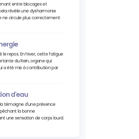
lternant entre blocages et
 cela révèle une dysharmonie
ie ne circule plus correctement
nergie
le repos. En hiver, cette fatigue
portante du Rein, organe qui
ui a été mis à contribution par
tion d'eau
ela témoigne d'une présence
mpêchant la bonne
ant une sensation de corps lourd.