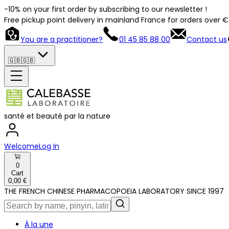
-10% on your first order by subscribing to our newsletter !
Free pickup point delivery in mainland France for orders over 
You are a practitioner?
01 45 85 88 00
Contact us
🇬🇧
🇬🇧
santé et beauté par la nature
Welcome
Log In
0
Cart
0,00 €
THE FRENCH CHINESE PHARMACOPOEIA LABORATORY SINCE 1997
À la une