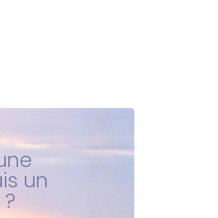
 une
ais un
?