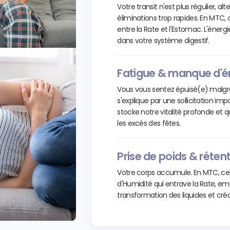
Votre transit n'est plus régulier, a
éliminations trop rapides. En MTC,
entre la Rate et l'Estomac. L'énerg
dans votre système digestif.
Fatigue & manque d'é
Vous vous sentez épuisé(e) malgré 
s'explique par une sollicitation im
stocke notre vitalité profonde et q
les excès des fêtes.
Prise de poids & réten
Votre corps accumule. En MTC, c
d'Humidité qui entrave la Rate, e
transformation des liquides et cré