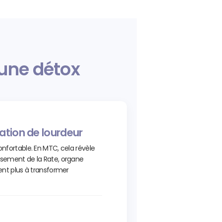
 une détox
tion de lourdeur
onfortable. En MTC, cela révèle
issement de la Rate, organe
ient plus à transformer