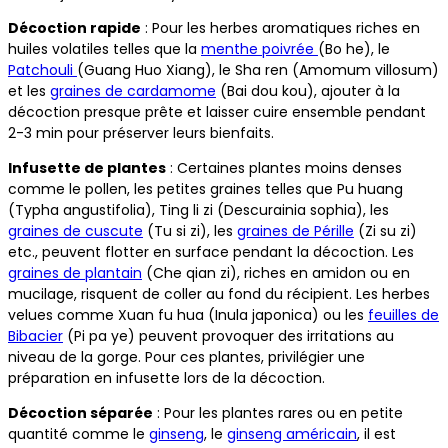
Décoction rapide
: Pour les herbes aromatiques riches en
huiles volatiles telles que la
menthe poivrée
(Bo he), le
Patchouli
(Guang Huo Xiang), le Sha ren (Amomum villosum)
et les
graines de cardamome
(Bai dou kou), ajouter à la
décoction presque prête et laisser cuire ensemble pendant
2-3 min pour préserver leurs bienfaits.
Infusette de plantes
: Certaines plantes moins denses
comme le pollen, les petites graines telles que Pu huang
(Typha angustifolia), Ting li zi (Descurainia sophia), les
graines de cuscute
(Tu si zi), les
graines de Pérille
(Zi su zi)
etc., peuvent flotter en surface pendant la décoction. Les
graines de plantain
(Che qian zi), riches en amidon ou en
mucilage, risquent de coller au fond du récipient. Les herbes
velues comme Xuan fu hua (Inula japonica) ou les
feuilles de
Bibacier
(Pi pa ye) peuvent provoquer des irritations au
niveau de la gorge. Pour ces plantes, privilégier une
préparation en infusette lors de la décoction.
Décoction séparée
: Pour les plantes rares ou en petite
quantité comme le
ginseng
, le
ginseng américain
, il est