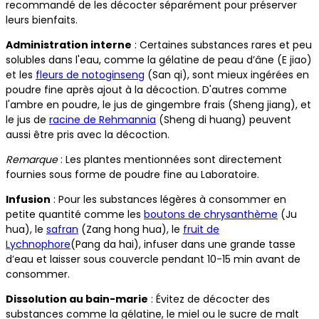
recommandé de les décocter séparément pour préserver
leurs bienfaits.
Administration interne
: Certaines substances rares et peu
solubles dans l'eau, comme la gélatine de peau d’âne (E jiao)
et les
fleurs de notoginseng
(San qi), sont mieux ingérées en
poudre fine après ajout à la décoction. D'autres comme
l'ambre en poudre, le jus de gingembre frais (Sheng jiang), et
le jus de
racine de Rehmannia
(Sheng di huang) peuvent
aussi être pris avec la décoction.
Remarque
: Les plantes mentionnées sont directement
fournies sous forme de poudre fine au Laboratoire.
Infusion
: Pour les substances légères à consommer en
petite quantité comme les
boutons de chrysanthème
(Ju
hua), le
safran
(Zang hong hua), le
fruit de
Lychnophore
(Pang da hai), infuser dans une grande tasse
d’eau et laisser sous couvercle pendant 10-15 min avant de
consommer.
Dissolution au bain-marie
: Évitez de décocter des
substances comme la gélatine, le miel ou le sucre de malt