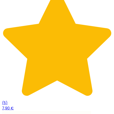
(
5
)
7,90 €