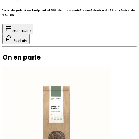
1
Article publié de l’Hôpital affilié de l'Université de médecine d Pékin, Hôpital de
You'an
Sommaire
Produits
On en parle