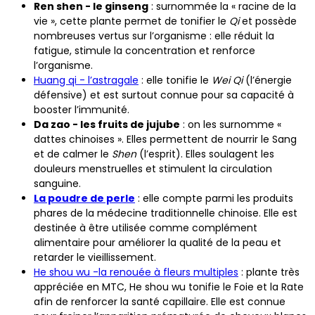
Ren shen - le ginseng
: surnommée la « racine de la
vie », cette plante permet de tonifier le
Qi
et possède
nombreuses vertus sur l’organisme : elle réduit la
fatigue, stimule la concentration et renforce
l’organisme.
Huang qi - l’astragale
: elle tonifie le
Wei Qi
(l’énergie
défensive) et est surtout connue pour sa capacité à
booster l’immunité.
Da zao - les fruits de jujube
: on les surnomme «
dattes chinoises ». Elles permettent de nourrir le Sang
et de calmer le
Shen
(l’esprit). Elles soulagent les
douleurs menstruelles et stimulent la circulation
sanguine.
La poudre de perle
: elle compte parmi les produits
phares de la médecine traditionnelle chinoise. Elle est
destinée à être utilisée comme complément
alimentaire pour améliorer la qualité de la peau et
retarder le vieillissement.
He shou wu -la renouée à fleurs multiples
: plante très
appréciée en MTC, He shou wu tonifie le Foie et la Rate
afin de renforcer la santé capillaire. Elle est connue