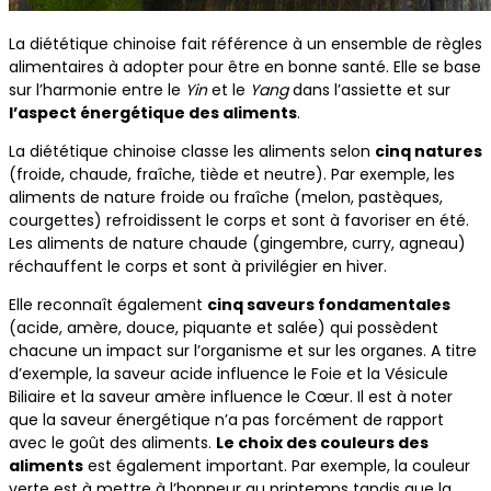
La diététique chinoise fait référence à un ensemble de règles
alimentaires à adopter pour être en bonne santé. Elle se base
sur l’harmonie entre le
Yin
et le
Yang
dans l’assiette et sur
l’aspect énergétique des aliments
.
La diététique chinoise classe les aliments selon
cinq natures
(froide, chaude, fraîche, tiède et neutre). Par exemple, les
aliments de nature froide ou fraîche (melon, pastèques,
courgettes) refroidissent le corps et sont à favoriser en été.
Les aliments de nature chaude (gingembre, curry, agneau)
réchauffent le corps et sont à privilégier en hiver.
Elle reconnaît également
cinq saveurs fondamentales
(acide, amère, douce, piquante et salée) qui possèdent
chacune un impact sur l’organisme et sur les organes. A titre
d’exemple, la saveur acide influence le Foie et la Vésicule
Biliaire et la saveur amère influence le Cœur. Il est à noter
que la saveur énergétique n’a pas forcément de rapport
avec le goût des aliments.
Le choix des couleurs des
aliments
est également important. Par exemple, la couleur
verte est à mettre à l’honneur au printemps tandis que la