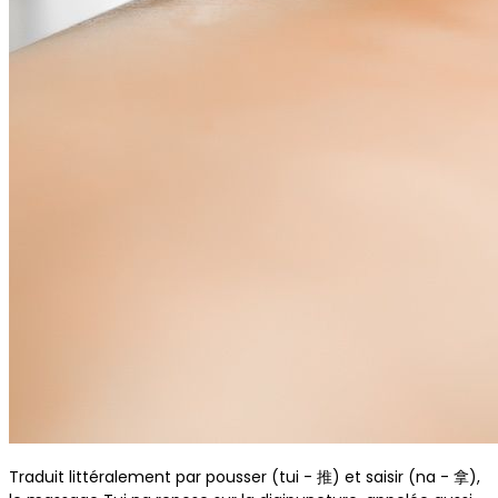
Traduit littéralement par pousser (tui - 推) et saisir (na - 拿),