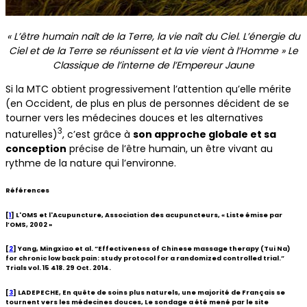
« L’être humain naît de la Terre, la vie naît du Ciel. L’énergie du
Ciel et de la Terre se réunissent et la vie vient à l’Homme » Le
Classique de l’interne de l’Empereur Jaune
Si la MTC obtient progressivement l’attention qu’elle mérite
(en Occident, de plus en plus de personnes décident de se
tourner vers les médecines douces et les alternatives
3
naturelles)
, c’est grâce à
son approche globale et sa
conception
précise de l’être humain, un être vivant au
rythme de la nature qui l’environne.
Références
[
1
] L'OMS et l'Acupuncture, Association des acupuncteurs, « Liste émise par
l’OMS, 2002 »
[
2
] Yang, Mingxiao et al. “Effectiveness of Chinese massage therapy (Tui Na)
for chronic low back pain: study protocol for a randomized controlled trial.”
Trials vol. 15 418. 29 Oct. 2014.
[
3
] LADEPECHE, En quête de soins plus naturels, une majorité de Français se
tournent vers les médecines douces, Le sondage a été mené par le site