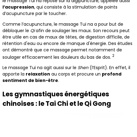
le massage Tui na repose sur la digipuncture, appelée aussi
l’acupression
, qui consiste à la stimulation de points
d’acupuncture par le toucher.
Comme l’acupuncture, le massage Tui na a pour but de
débloquer le
Qi
afin de soulager les maux. Son recours peut
être utile en cas de maux de têtes, de digestion difficile, de
rétention d'eau ou encore de manque d'énergie. Des études
ont démontré que ce massage permet notamment de
2
soulager efficacement les douleurs du bas de dos.
Le massage Tui na agit aussi sur le
Shen
(l’Esprit). En effet, il
apporte la
relaxation
au corps et procure un
profond
sentiment de bien-être
.
Les gymnastiques énergétiques
chinoises : le Tai Chi et le Qi Gong